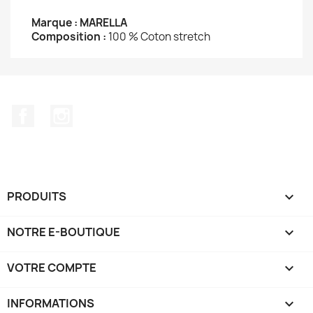
Marque : MARELLA
Composition :
100 % Coton stretch
Facebook
Instagram
PRODUITS

NOTRE E-BOUTIQUE

VOTRE COMPTE

INFORMATIONS
keyboard_arrow_down