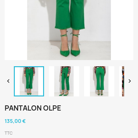


PANTALON OLPE
135,00 €
TTC